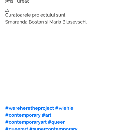
FR
Aris Tureac.
ES
Curatoarele proiectului sunt 
Smaranda Bostan și Maria Bilașevschi.
#wereheretheproject
#wiehie
#contemporary
#art
#contemporaryart
#queer
#queerart
#supercontemporary