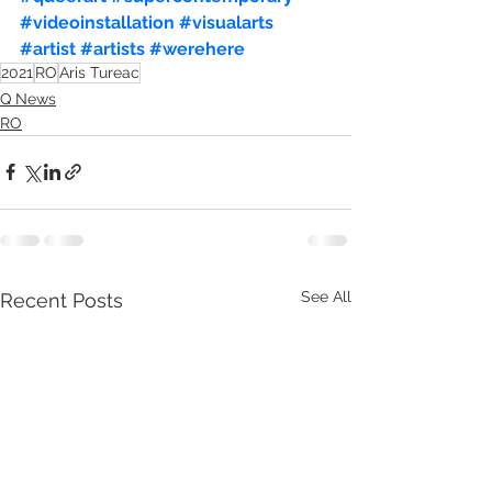
#videoinstallation
#visualarts
#artist
#artists
#werehere
2021
RO
Aris Tureac
Q News
RO
See All
Recent Posts