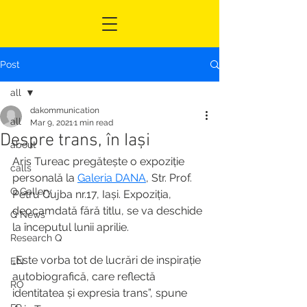
Post
all
dakommunication
all
Mar 9, 2021
1 min read
Despre trans, în Iași
about
Aris Tureac pregătește o expoziție 
calls
personală la 
Galeria DANA
, Str. Prof. 
Q Gallery
Petru Cujba nr.17, Iași. Expoziția, 
deocamdată fără titlu, se va deschide 
Q News
la începutul lunii aprilie.
Research Q
„Este vorba tot de lucrări de inspirație 
EN
autobiografică, care reflectă 
RO
identitatea și expresia trans”, spune 