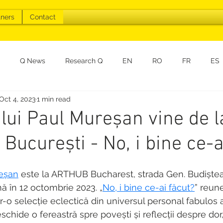
tners
Contact
Q News
Research Q
EN
RO
FR
ES
Oct 4, 2023
1 min read
lui Paul Mureșan vine de l
 București - No, i bine ce-a
eșan
 este la ARTHUB Bucharest, strada Gen. Budiștean
ă în 12 octombrie 2023. „
No, i bine ce-ai făcut?
” reun
tr-o selecție eclectică din universul personal fabulos al
chide o fereastră spre povești și reflecții despre dor