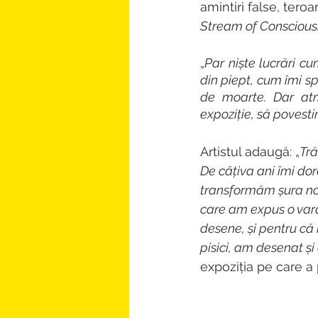
amintiri false, teroa
Stream of Consciou
„
Par niște lucrări cu
din piept, cum îmi sp
de moarte. Dar atm
expoziție, să povest
Artistul adaugă: „
Tră
De câțiva ani îmi do
transformăm șura noas
care am expus o vară
desene, și pentru că 
pisici, am desenat și
expoziția pe care a 