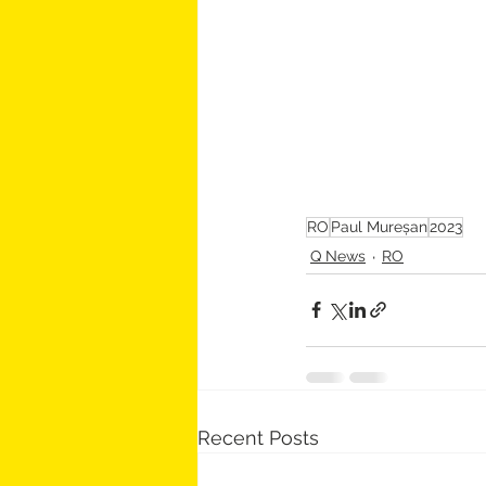
RO
Paul Mureșan
2023
Q News
RO
Recent Posts