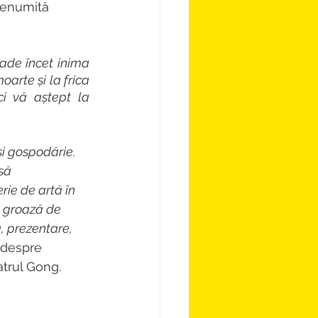
 denumită 
cade încet inima 
arte și la frica 
i vă aștept la 
i gospodărie. 
să 
rie de artă în 
 groază de 
, prezentare, 
 despre 
atrul Gong.