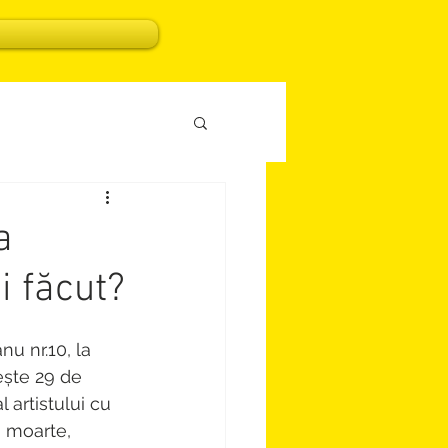
a
i făcut?
u nr.10, la 
ește 29 de 
 artistului cu 
, moarte, 