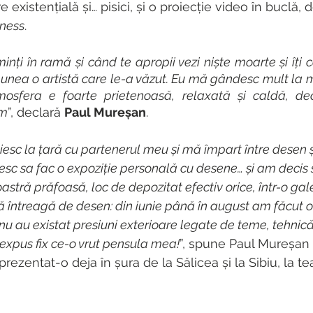
re existențială și… pisici, și o proiecție video în buclă,
sness
.
minți în ramă și când te apropii vezi niște moarte și îți 
unea o artistă care le-a văzut. Eu mă gândesc mult la mo
osfera e foarte prietenoasă, relaxată și caldă, dec
im
”, declară 
Paul Mureșan
.
iesc la țară cu partenerul meu și mă împart între desen ș
resc sa fac o expoziție personală cu desene… și am decis 
tră prăfoasă, loc de depozitat efectiv orice, într-o gale
 întreagă de desen: din iunie până în august am făcut o
nu au existat presiuni exterioare legate de teme, tehnică
 expus fix ce-o vrut pensula mea!
”, spune Paul Mureșan
prezentat-o deja în șura de la Sălicea și la Sibiu, la te