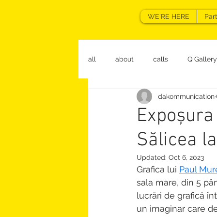
WE'RE HERE
Par
all
about
calls
Q Gallery
dakommunication
Expoșura 
Sălicea la
Updated:
Oct 6, 2023
Grafica lui 
Paul Mur
sala mare, din 5 pân
lucrări de grafică în
un imaginar care des