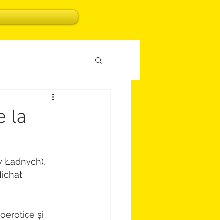
e la
zy Ładnych), 
ichał 
oerotice și 