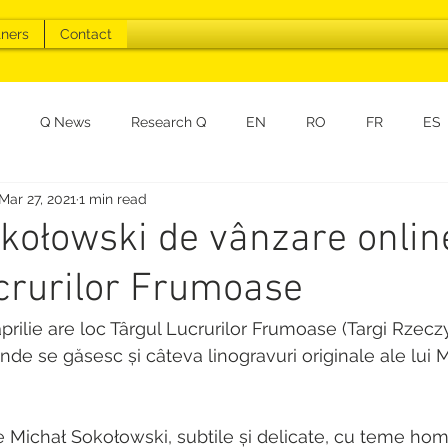
tners
Contact
Q News
Research Q
EN
RO
FR
ES
Mar 27, 2021
1 min read
kołowski de vânzare onlin
crurilor Frumoase
 aprilie are loc Târgul Lucrurilor Frumoase (Targi Rzec
de se găsesc și câteva linogravuri originale ale lui M
de Michał Sokołowski, subtile și delicate, cu teme hom