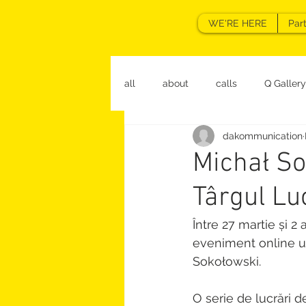
WE'RE HERE
Par
all
about
calls
Q Gallery
dakommunication
Michał So
Târgul Lu
Între 27 martie și 2
eveniment online un
Sokołowski.
O serie de lucrări 