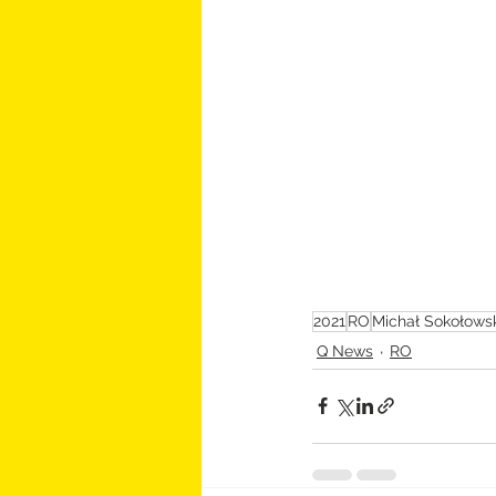
2021
RO
Michał Sokołowsk
Q News
RO